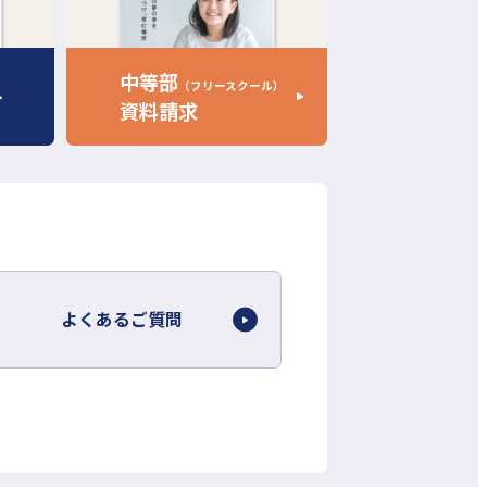
イ
ト
を
中等部
（フリースクール）
別
資料請求
ウ
イ
ン
ド
ウ
で
開
よくあるご質問
き
ま
す