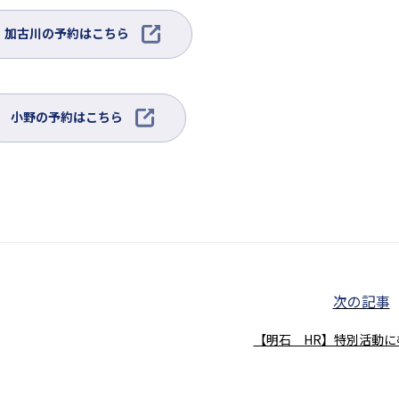
イ
ト
外
加古川の予約はこちら
を
部
別
サ
ウ
イ
イ
ト
外
小野の予約はこちら
ン
を
部
ド
別
サ
ウ
ウ
イ
で
イ
ト
開
ン
を
き
ド
別
ま
ウ
ウ
す
で
イ
開
ン
き
次の記事
ド
ま
ウ
す
【明石 HR】特別活動に
で
開
き
ま