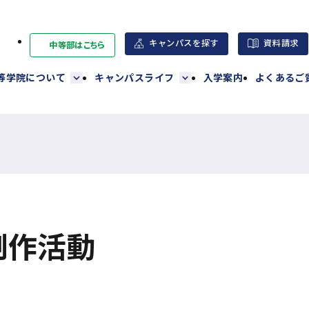
キャンパスを探す
資料請求
中等部はこちら
外
部
高等学院について
キャンパスライフ
入学案内
よくあるご
サ
イ
ト
を
別
ウ
イ
ン
制作活動
ド
ウ
で
開
き