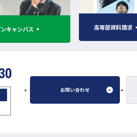
イ
ト
を
高等部資料請求
プンキャンパス
別
ウ
イ
ン
ド
30
ウ
で
開
外
お問い合わせ
き
部
ま
サ
す
イ
ト
を