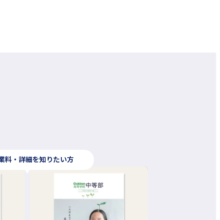
業料・詳細を知りたい方
外
部
サ