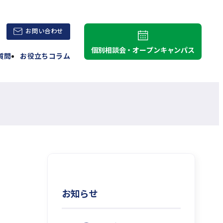
外
お問い合わせ
部
個別相談会・オープンキャンパス
質問
お役立ちコラム
サ
イ
ト
を
別
ウ
イ
ン
ド
ウ
で
お知らせ
開
き