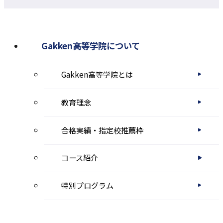
ウ
イ
ン
Gakken高等学院について
ド
Gakken高等学院とは
ウ
で
教育理念
開
き
合格実績・指定校推薦枠
ま
コース紹介
す
特別プログラム