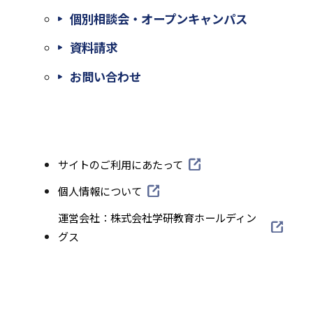
個別相談会・オープンキャンパス
外
資料請求
部
外
お問い合わせ
サ
部
イ
サ
ト
イ
外
サイトのご利用にあたって
を
ト
部
別
外
個人情報について
を
サ
部
ウ
外
運営会社：株式会社学研教育ホールディン
別
イ
サ
部
グス
イ
ト
ウ
イ
サ
を
ン
イ
ト
イ
別
ド
を
ン
ト
ウ
別
ウ
を