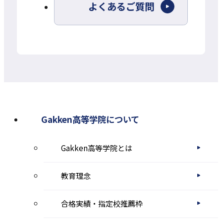
よくあるご質問
イ
ト
を
別
ウ
イ
ン
Gakken高等学院について
ド
Gakken高等学院とは
ウ
で
教育理念
開
き
合格実績・指定校推薦枠
ま