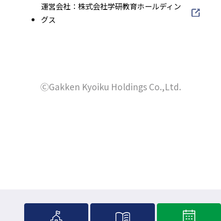
部
ウ
外
運営会社：株式会社学研教育ホールディン
別
イ
サ
部
グス
イ
ト
ウ
イ
サ
を
ン
イ
ト
イ
別
ド
を
ン
ト
ウ
別
ウ
を
ド
イ
ウ
別
ⒸGakken Kyoiku Holdings Co.,Ltd.
で
ン
ウ
イ
ウ
ド
開
で
ン
イ
ウ
き
ド
開
ン
で
ウ
ま
ド
き
開
で
ウ
す
き
ま
開
で
ま
き
す
開
す
ま
き
す
ま
す