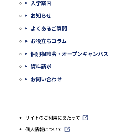
入学案内
お知らせ
よくあるご質問
お役立ちコラム
個別相談会・オープンキャンパス
外
資料請求
部
外
お問い合わせ
サ
部
イ
サ
ト
イ
外
サイトのご利用にあたって
を
ト
部
別
外
個人情報について
を
サ