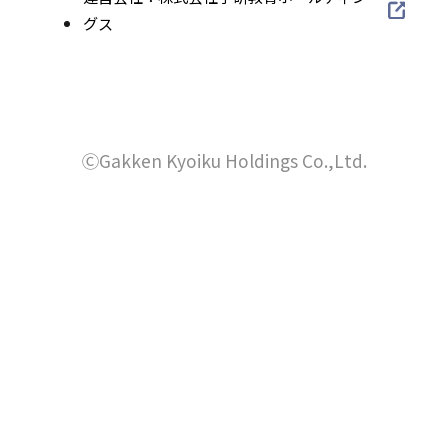
イ
サ
部
グス
イ
ト
ウ
イ
サ
を
ン
イ
ト
イ
別
ド
を
ン
ト
ウ
別
ウ
を
ド
イ
ウ
別
ⒸGakken Kyoiku Holdings Co.,Ltd.
で
ン
ウ
イ
ウ
ド
開
で
ン
イ
ウ
き
ド
開
ン
で
ウ
ま
ド
き
開
で
ウ
す
き
ま
開
で
ま
き
す
開
す
ま
き
す
ま
す