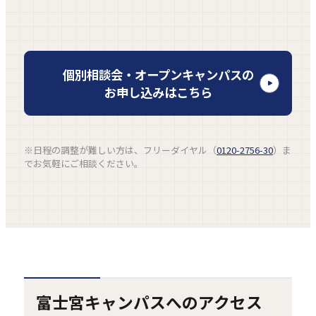
外
個別相談会・オープンキャンパスの
部
お申し込みはこちら
サ
イ
ト
※日程の調整が難しい方は、フリーダイヤル（
0120-2756-30
）ま
を
でお気軽にご相談ください。
別
ウ
イ
ン
ド
ウ
で
富士宮キャンパスへのアクセス
開