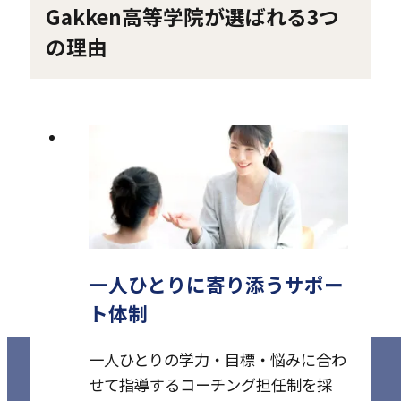
Gakken高等学院が選ばれる3つ
開
き
の理由
ま
す
一人ひとりに寄り添うサポー
ト体制
一人ひとりの学力・目標・悩みに合わ
せて指導するコーチング担任制を採