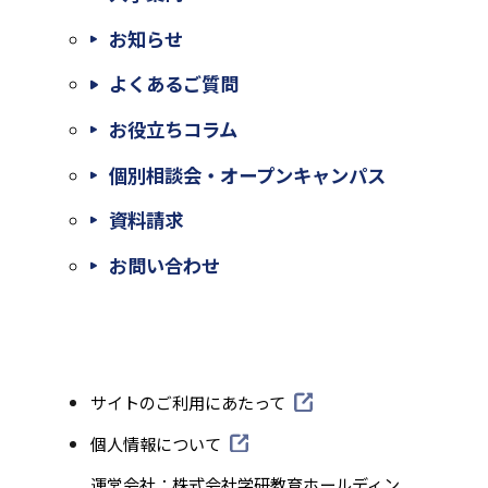
お知らせ
よくあるご質問
お役立ちコラム
個別相談会・オープンキャンパス
外
資料請求
部
外
お問い合わせ
サ
部
イ
サ
ト
イ
外
サイトのご利用にあたって
を
ト
部
別
外
個人情報について
を
サ
部
ウ
外
運営会社：株式会社学研教育ホールディン
別