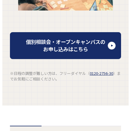
外
個別相談会・オープンキャンパスの
部
お申し込みはこちら
サ
イ
ト
※日程の調整が難しい方は、フリーダイヤル（
0120-2756-30
）ま
を
でお気軽にご相談ください。
別
ウ
イ
ン
ド
ウ
で