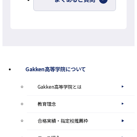
イ
ト
を
別
ウ
イ
ン
Gakken高等学院について
ド
Gakken高等学院とは
ウ
で
教育理念
開
き
合格実績・指定校推薦枠
ま