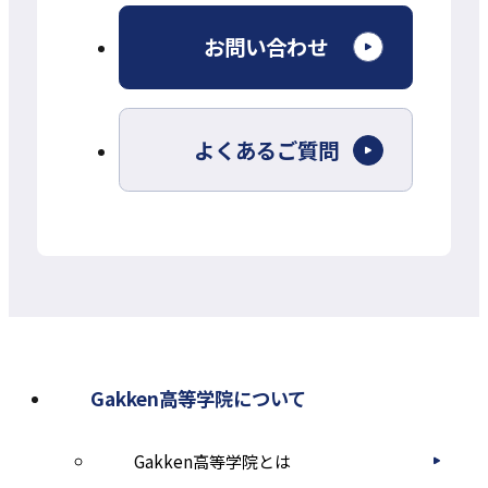
外
お問い合わせ
部
サ
よくあるご質問
イ
ト
を
別
ウ
イ
ン
Gakken高等学院について
ド
Gakken高等学院とは
ウ