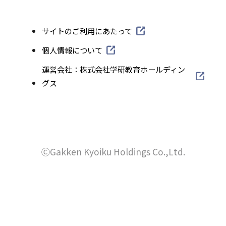
サ
ト
イ
外
サイトのご利用にあたって
を
ト
部
別
外
個人情報について
を
サ
部
ウ
外
運営会社：株式会社学研教育ホールディン
別
イ
サ
部
グス
イ
ト
ウ
イ
サ
を
ン
イ
ト
イ
別
ド
を
ン
ト
ウ
別
ウ
を
ド
イ
ウ
別
ⒸGakken Kyoiku Holdings Co.,Ltd.
で
ン
ウ
イ
ウ
ド
開
で
ン
イ
ウ
き
ド
開
ン
で
ウ
ま
ド
き
開
で
ウ
す
き
ま