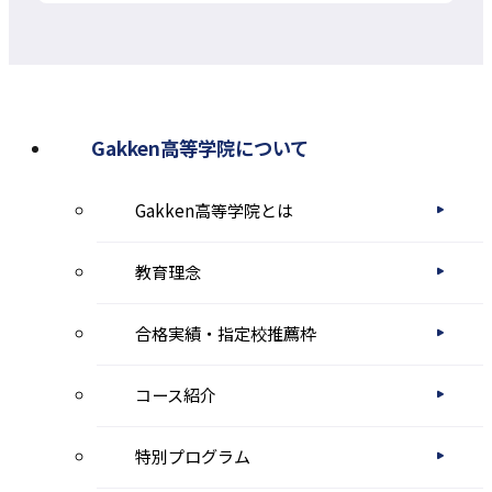
別
ウ
イ
ン
Gakken高等学院について
ド
Gakken高等学院とは
ウ
で
教育理念
開
き
合格実績・指定校推薦枠
ま
コース紹介
す
特別プログラム