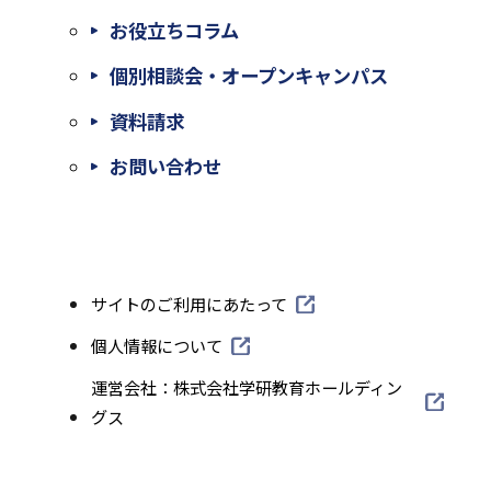
お役立ちコラム
個別相談会・オープンキャンパス
外
資料請求
部
外
お問い合わせ
サ
部
イ
サ
ト
イ
外
サイトのご利用にあたって
を
ト
部
別
外
個人情報について
を
サ
部
ウ
外
運営会社：株式会社学研教育ホールディン
別
イ
サ
部
グス
イ
ト
ウ
イ
サ
を
ン
イ
ト
イ
別