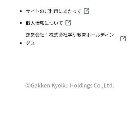
ト
イ
外
サイトのご利用にあたって
を
ト
部
別
外
個人情報について
を
サ
部
ウ
外
運営会社：株式会社学研教育ホールディン
別
イ
サ
部
グス
イ
ト
ウ
イ
サ
を
ン
イ
ト
イ
別
ド
を
ン
ト
ウ
別
ウ
を
ド
イ
ウ
別
ⒸGakken Kyoiku Holdings Co.,Ltd.
で
ン
ウ
イ
ウ
ド
開
で
ン
イ
ウ
き
ド
開
ン
で
ウ
ま
ド
き
開
で
ウ
す
き
ま
開
で
ま