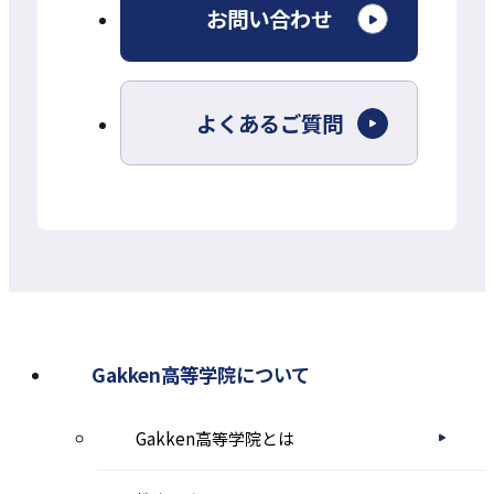
外
お問い合わせ
部
サ
よくあるご質問
イ
ト
を
別
ウ
イ
ン
Gakken高等学院について
ド
Gakken高等学院とは
ウ
で