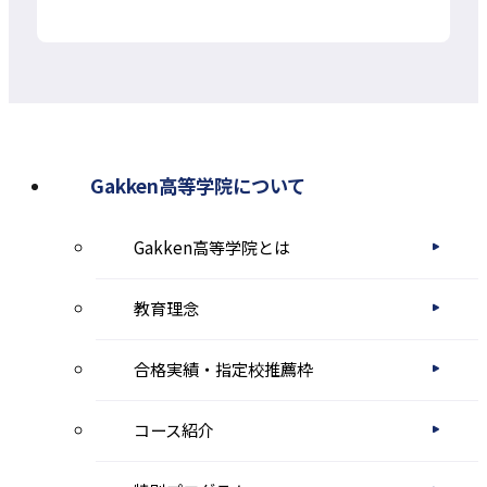
を
別
ウ
イ
ン
Gakken高等学院について
ド
Gakken高等学院とは
ウ
で
教育理念
開
き
合格実績・指定校推薦枠
ま
コース紹介
す