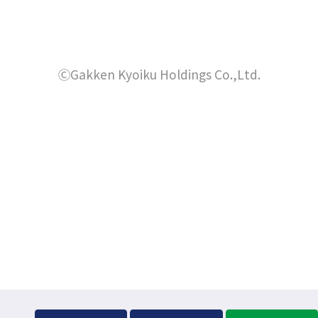
を
ン
イ
ト
イ
別
ド
を
ン
ト
ウ
別
ウ
を
ド
イ
ウ
別
ⒸGakken Kyoiku Holdings Co.,Ltd.
で
ン
ウ
イ
ウ
ド
開
で
ン
イ
ウ
き
ド
開
ン
で
ウ
ま
ド
き
開
で
ウ
す
き
ま
開
で
ま
き
す
開
す
ま
き
す
ま
す