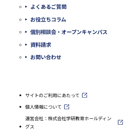
よくあるご質問
お役立ちコラム
個別相談会・オープンキャンパス
外
資料請求
部
外
お問い合わせ
サ
部
イ
サ
ト
イ
外
サイトのご利用にあたって
を
ト
部
別
外
個人情報について
を
サ
部
ウ
外
運営会社：株式会社学研教育ホールディン
別
イ
サ
部
グス
イ
ト
ウ
イ
サ