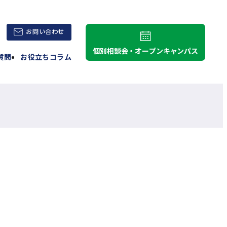
外
お問い合わせ
部
個別相談会・オープンキャンパス
質問
お役立ちコラム
サ
イ
ト
を
別
ウ
イ
ン
ド
ウ
で
開
き