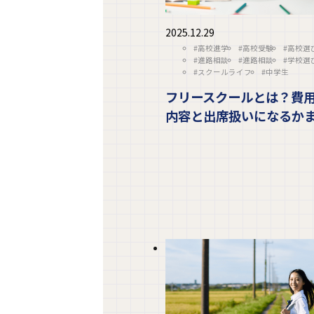
2025.12.29
#高校進学
#高校受験
#高校選
#進路相談
#進路相談
#学校選
#スクールライフ
#中学生
フリースクールとは？費
内容と出席扱いになるか