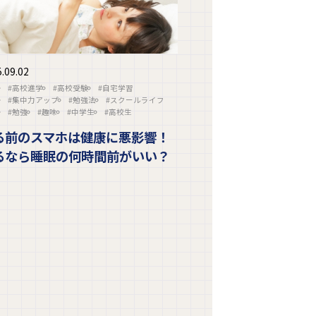
.09.02
#高校進学
#高校受験
#自宅学習
#集中力アップ
#勉強法
#スクールライフ
#勉強
#趣味
#中学生
#高校生
る前のスマホは健康に悪影響！
るなら睡眠の何時間前がいい？