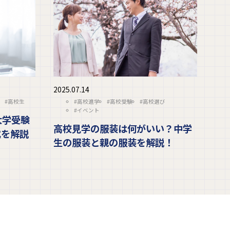
2025.07.14
#高校生
#高校進学
#高校受験
#高校選び
#イベント
大学受験
高校見学の服装は何がいい？中学
式を解説
生の服装と親の服装を解説！