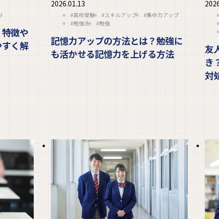
2026.01.13
2026
び
#高校受験
#スキルアップ
#集中力アップ
#勉強法
#勉強
？特徴や
記憶力アップの方法とは？勉強に
やすく解
友
も活かせる記憶力を上げる方法
き
対