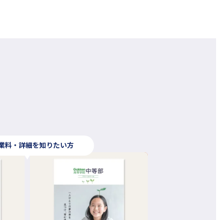
業料・詳細を知りたい方
外
部
サ
イ