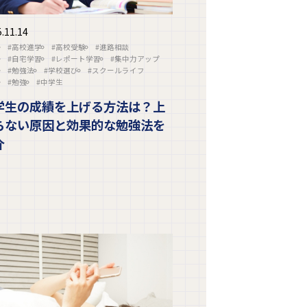
.11.14
#高校進学
#高校受験
#進路相談
#自宅学習
#レポート学習
#集中力アップ
#勉強法
#学校選び
#スクールライフ
#勉強
#中学生
学生の成績を上げる方法は？上
らない原因と効果的な勉強法を
介