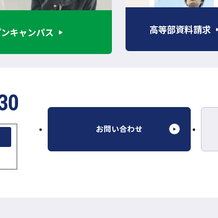
ト
を
高等部資料請求
プンキャンパス
別
ウ
イ
ン
ド
30
ウ
で
開
外
お問い合わせ
き
部
ま
サ
す
イ
ト
を
別