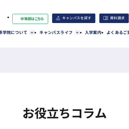
キャンパスを探す
資料請求
中等部はこちら
外
部
高等学院について
キャンパスライフ
入学案内
よくあるご
サ
イ
ト
を
別
ウ
イ
ン
ド
ウ
お役立ちコラム
で
開
き