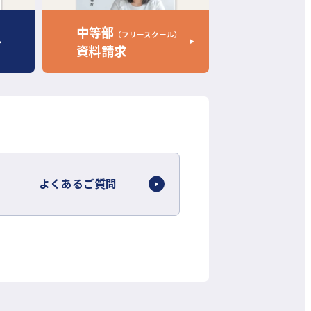
ト
を
中等部
（フリースクール）
別
資料請求
ウ
イ
ン
ド
ウ
で
開
よくあるご質問
き
ま
す