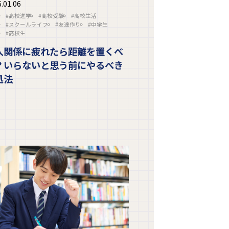
.01.06
#高校進学
#高校受験
#高校生活
#スクールライフ
#友達作り
#中学生
#高校生
人関係に疲れたら距離を置くべ
？いらないと思う前にやるべき
処法