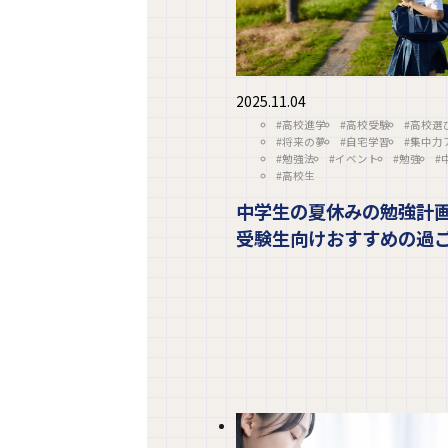
2025.11.04
#高校進学
#高校受験
#高校選
#将来の夢
#自宅学習
#集中力
#勉強法
#イベント
#勉強
#
#高校生
中学生の夏休みの勉強計
受験生向けおすすめの過