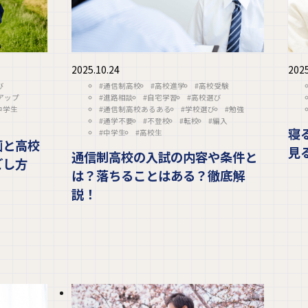
2025.10.24
2025
び
#通信制高校
#高校進学
#高校受験
アップ
#進路相談
#自宅学習
#高校選び
中学生
#通信制高校あるある
#学校選び
#勉強
#通学不要
#不登校
#転校
#編入
寝
#中学生
#高校生
画と高校
見
通信制高校の入試の内容や条件と
ごし方
は？落ちることはある？徹底解
説！