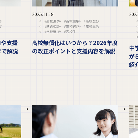
2025.11.18
2025
び
#高校進学
#高校受験
#高校選び
び
#進路相談
#高校選び
#高校生活
#学校選び
#高校生
用や支援
高校無償化はいつから？2026年度
中
まで解説
の改正ポイントと支援内容を解説
が
紹