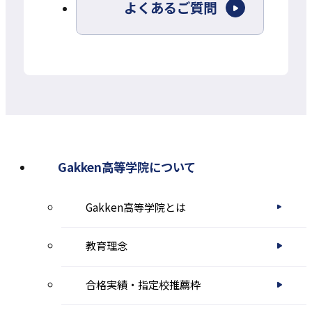
よくあるご質問
イ
ト
を
別
ウ
イ
ン
Gakken高等学院について
ド
Gakken高等学院とは
ウ
で
教育理念
開
き
合格実績・指定校推薦枠
ま