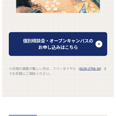
外
個別相談会・オープンキャンパスの
部
お申し込みはこちら
サ
イ
ト
※日程の調整が難しい方は、フリーダイヤル（
0120-2756-30
）ま
を
でお気軽にご相談ください。
別
ウ
イ
ン
ド
ウ