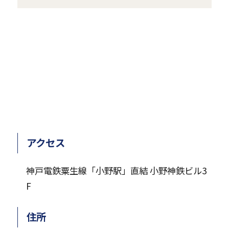
き
ま
す
アクセス
神戸電鉄粟生線「小野駅」直結 小野神鉄ビル3
F
住所