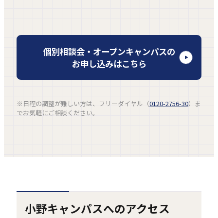
外
個別相談会・オープンキャンパスの
部
お申し込みはこちら
サ
イ
ト
※日程の調整が難しい方は、フリーダイヤル（
0120-2756-30
）ま
を
でお気軽にご相談ください。
別
ウ
イ
ン
ド
ウ
で
小野キャンパスへのアクセス
開