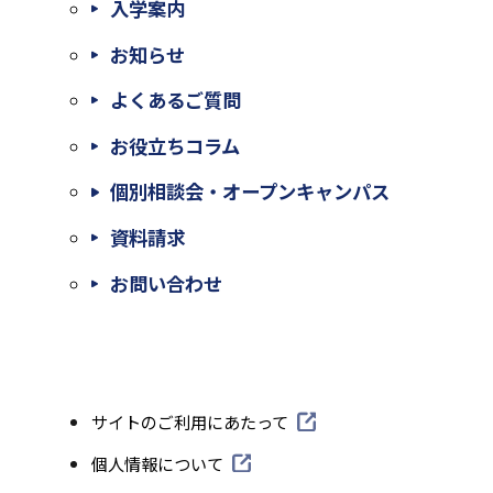
入学案内
お知らせ
よくあるご質問
お役立ちコラム
個別相談会・オープンキャンパス
外
資料請求
部
外
お問い合わせ
サ
部
イ
サ
ト
イ
外
サイトのご利用にあたって
を
ト
部
別
外
個人情報について
を
サ
部