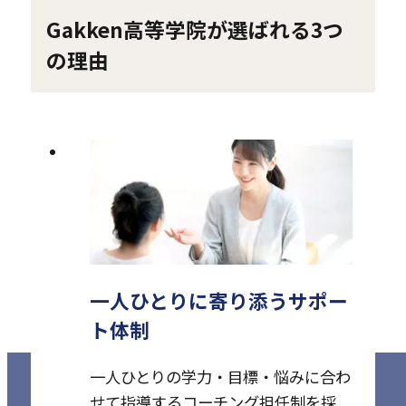
で
Gakken高等学院が選ばれる3つ
開
き
の理由
ま
す
一人ひとりに寄り添うサポー
ト体制
一人ひとりの学力・目標・悩みに合わ
せて指導するコーチング担任制を採