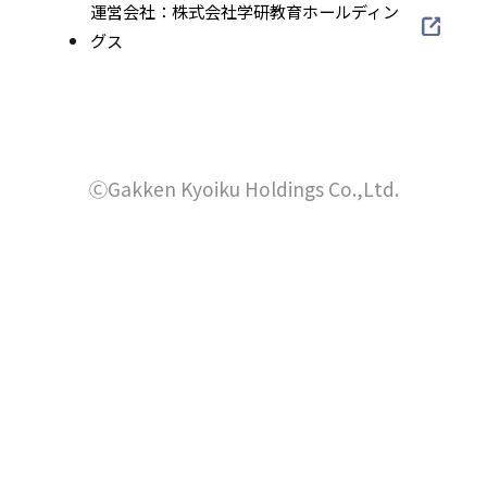
ウ
外
運営会社：株式会社学研教育ホールディン
別
イ
サ
部
グス
イ
ト
ウ
イ
サ
を
ン
イ
ト
イ
別
ド
を
ン
ト
ウ
別
ウ
を
ド
イ
ウ
別
ⒸGakken Kyoiku Holdings Co.,Ltd.
で
ン
ウ
イ
ウ
ド
開
で
ン
イ
ウ
き
ド
開
ン
で
ウ
ま
ド
き
開
で
ウ
す
き
ま
開
で
ま
き
す
開
す
ま
き
す
ま
す