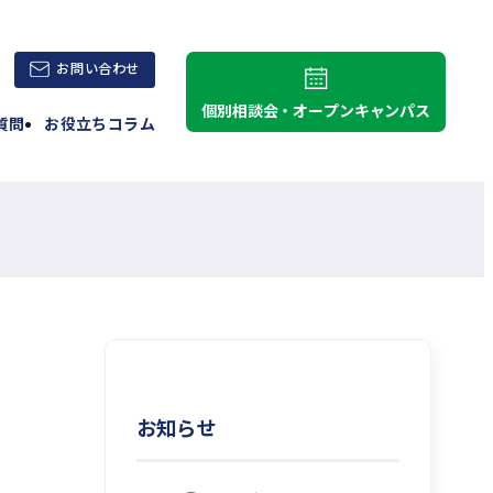
外
お問い合わせ
部
個別相談会・オープンキャンパス
質問
お役立ちコラム
サ
イ
ト
を
別
ウ
イ
ン
ド
ウ
で
お知らせ
開
き