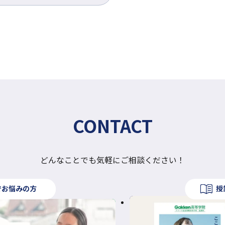
部
ド
別
サ
ウ
ウ
イ
で
イ
ト
開
ン
を
き
ド
別
ま
ウ
ウ
す
で
イ
開
ン
き
ド
ま
ウ
す
CONTACT
で
開
き
ま
どんなことでも気軽にご相談ください！
す
でお悩みの方
授
外