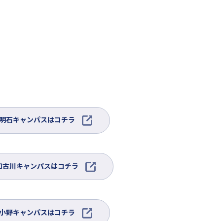
外
明石キャンパスはコチラ
部
サ
イ
ト
外
加古川キャンパスはコチラ
を
部
別
サ
ウ
イ
イ
ト
外
小野キャンパスはコチラ
ン
を