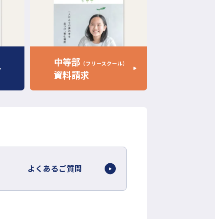
部
サ
イ
ト
を
中等部
（フリースクール）
別
資料請求
ウ
イ
ン
ド
ウ
で
開
よくあるご質問
き
ま
す