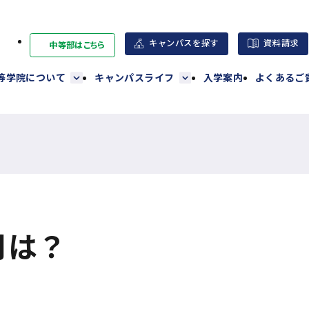
キャンパスを探す
資料請求
中等部はこちら
外
部
高等学院について
キャンパスライフ
入学案内
よくあるご
サ
イ
ト
を
別
ウ
イ
ン
月は？
ド
ウ
で
開
き