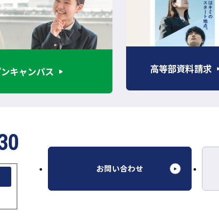
部
サ
イ
ト
を
高等部資料請求
プンキャンパス
別
ウ
イ
ン
ド
30
ウ
で
開
外
お問い合わせ
き
部
ま
サ
す
イ