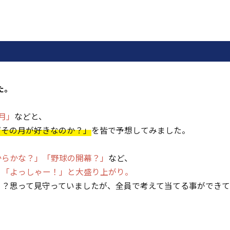
ま
す
た。
月」
などと、
ぜその月が好きなのか？」
を皆で予想してみました。
からかな？」「野球の開幕？」
など、
と
「よっしゃー！」と大盛り上がり。
と？思って見守っていましたが、全員で考えて当てる事ができ