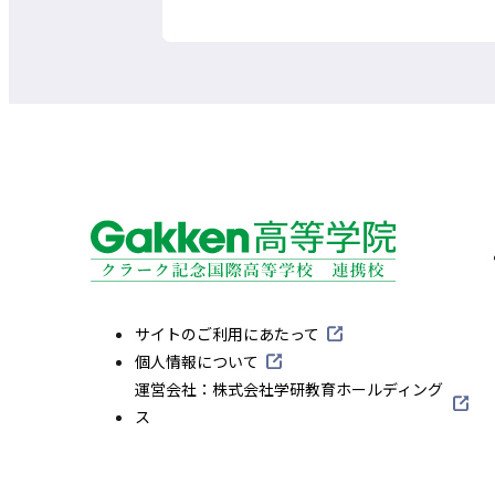
外
サイトのご利用にあたって
部
外
個人情報について
サ
部
外
運営会社：株式会社学研教育ホールディング
イ
サ
部
ス
ト
イ
サ
を
ト
イ