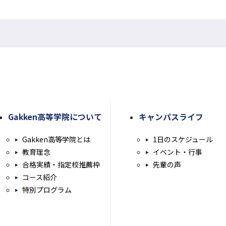
ト
を
別
ウ
イ
ン
ド
ウ
Gakken高等学院について
キャンパスライフ
で
開
Gakken高等学院とは
1日のスケジュール
き
教育理念
イベント・行事
ま
合格実績・指定校推薦枠
先輩の声
す
コース紹介
特別プログラム