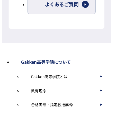
よくあるご質問
イ
ト
を
別
ウ
イ
ン
Gakken高等学院について
ド
Gakken高等学院とは
ウ
で
教育理念
開
き
合格実績・指定校推薦枠
ま