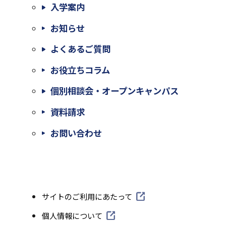
入学案内
お知らせ
よくあるご質問
お役立ちコラム
個別相談会・オープンキャンパス
外
資料請求
部
外
お問い合わせ
サ
部
イ
サ
ト
イ
外
サイトのご利用にあたって
を
ト
部
別
外
個人情報について
を
サ