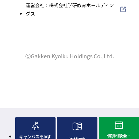
部
ウ
外
運営会社：株式会社学研教育ホールディン
別
イ
サ
部
グス
イ
ト
ウ
イ
サ
を
ン
イ
ト
イ
別
ド
を
ン
ト
ウ
別
ウ
を
ド
イ
ウ
別
ⒸGakken Kyoiku Holdings Co.,Ltd.
で
ン
ウ
イ
ウ
ド
開
で
ン
イ
ウ
き
ド
開
ン
で
ウ
ま
ド
き
開
で
ウ
す
き
ま
開
で
ま
き
す
開
す
ま
き
す
ま
個別相談会・
キャンパスを探す