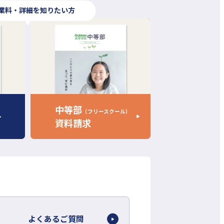
業料・詳細を知りたい方
外
部
サ
イ
ト
を
中等部
（フリースクール）
別
資料請求
ウ
イ
ン
ド
ウ
で
開
よくあるご質問