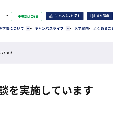
キャンパスを探す
資料請求
中等部はこちら
外
部
高等学院について
キャンパスライフ
入学案内
よくあるご
サ
イ
ト
を
しています
別
ウ
イ
ン
談を実施しています
ド
ウ
で
開
き