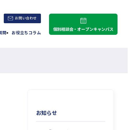
外
お問い合わせ
部
個別相談会・オープンキャンパス
質問
お役立ちコラム
サ
イ
ト
を
別
ウ
イ
ン
ド
ウ
で
お知らせ
開
き