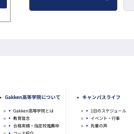
き
部
ま
サ
す
イ
ト
を
別
ウ
イ
ン
ド
ウ
Gakken高等学院について
キャンパスライフ
で
開
Gakken高等学院とは
1日のスケジュール
き
教育理念
イベント・行事
ま
合格実績・指定校推薦枠
先輩の声
す
コース紹介