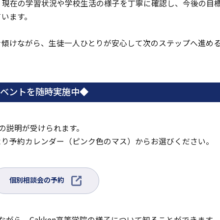
、現在の学習状況や学校生活の様子を丁寧に確認し、今後の目
ています。
を傾けながら、生徒一人ひとりが安心して次のステップへ進め
イベントを随時実施中◆
の説明が受けられます。
り予約カレンダー（ピンク色のマス）からお選びください。
外
個別相談会の予約
部
サ
イ
ながら、Gakken高等学院の様子について知ることができます。