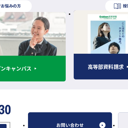
でお悩みの方
授
外
部
サ
イ
ト
を
高等部資料請求
プンキャンパス
別
ウ
イ
ン
ド
30
ウ
で
開
外
お問い合わせ