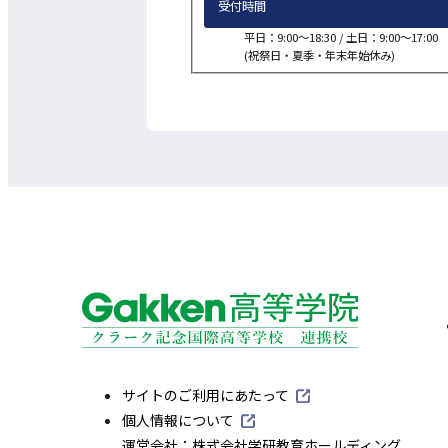
受付時間
平日：9:00～18:30 /
土日：9:00～17:00
(祝祭日・夏季・年末年始休み)
外
サイトのご利用にあたって
部
外
個人情報について
サ
部
外
運営会社：株式会社学研教育ホールディング