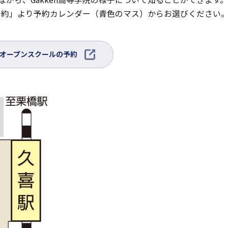
ト
を
約」より予約カレンダー（青色のマス）からお選びください
別
ウ
イ
外
オープンスクールの予約
ン
部
ド
サ
ウ
イ
で
ト
開
を
き
別
ま
ウ
す
イ
ン
ド
ウ
で
開
き
ま
す