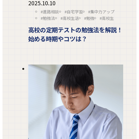
2025.10.10
#進路相談
#自宅学習
#集中力アップ
#勉強法
#高校生活
#勉強
#高校生
高校の定期テストの勉強法を解説！
始める時期やコツは？