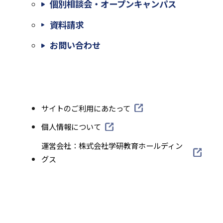
個別相談会・オープンキャンパス
外
資料請求
部
外
お問い合わせ
サ
部
イ
サ
ト
イ
外
サイトのご利用にあたって
を
ト
部
別
外
個人情報について
を
サ
部
ウ
外
運営会社：株式会社学研教育ホールディン
別
イ
サ
部
グス
イ
ト
ウ
イ
サ
を
ン
イ
ト
イ
別
ド
を
ン
ト
ウ
別
ウ
を
ド
イ
ウ