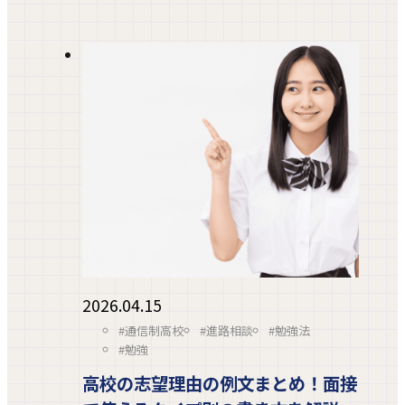
2026.04.15
#通信制高校
#進路相談
#勉強法
#勉強
高校の志望理由の例文まとめ！面接