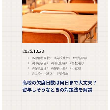
2025.10.28
#通信制高校
#高校進学
#進路相談
#自宅学習
#個別指導
#高校選び
#高校生活
#通学不要
#不登校
#転校
#編入
#高校生
高校の欠席日数は何日まで大丈夫？
留年しそうなときの対策法を解説