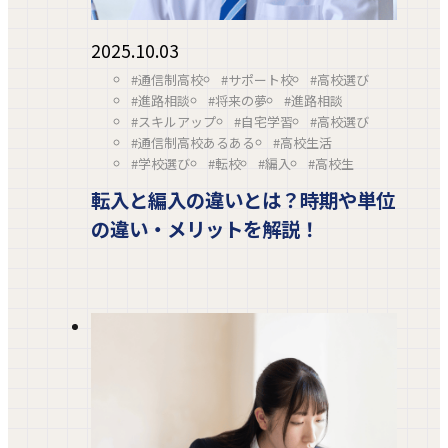
2025.10.03
#通信制高校
#サポート校
#高校選び
#進路相談
#将来の夢
#進路相談
#スキルアップ
#自宅学習
#高校選び
#通信制高校あるある
#高校生活
#学校選び
#転校
#編入
#高校生
転入と編入の違いとは？時期や単位
の違い・メリットを解説！