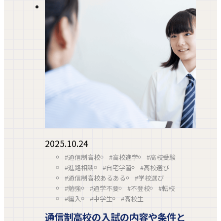
2025.10.24
#通信制高校
#高校進学
#高校受験
#進路相談
#自宅学習
#高校選び
#通信制高校あるある
#学校選び
#勉強
#通学不要
#不登校
#転校
#編入
#中学生
#高校生
通信制高校の入試の内容や条件と