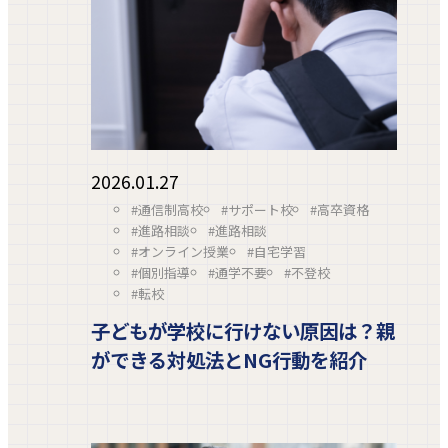
2026.01.27
#通信制高校
#サポート校
#高卒資格
#進路相談
#進路相談
#オンライン授業
#自宅学習
#個別指導
#通学不要
#不登校
#転校
子どもが学校に行けない原因は？親
ができる対処法とNG行動を紹介