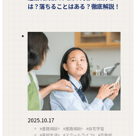
は？落ちることはある？徹底解説！
2025.10.17
#進路相談
#進路相談
#自宅学習
#高校生活
#スクールライフ
#不登校