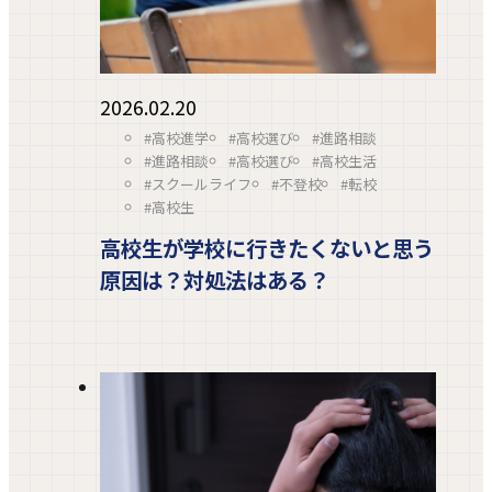
2026.02.20
#高校進学
#高校選び
#進路相談
#進路相談
#高校選び
#高校生活
#スクールライフ
#不登校
#転校
#高校生
高校生が学校に行きたくないと思う
原因は？対処法はある？