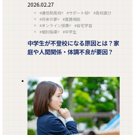
2026.02.27
#通信制高校
#サポート校
#高校選び
#将来の夢
#進路相談
#オンライン授業
#自宅学習
#個別指導
#中学生
中学生が不登校になる原因とは？家
庭や人間関係・体調不良が要因？