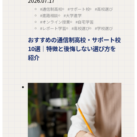
2026.07.17
#通信制高校
#サポート校
#高校選び
#進路相談
#大学進学
#オンライン授業
#自宅学習
#レポート学習
#高校選び
#学校選び
おすすめの通信制高校・サポート校
10選｜特徴と後悔しない選び方を
紹介