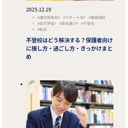
2025.12.19
#通信制高校
#サポート校
#進路相談
#自宅学習
#高校選び
#不登校
#転校
不登校はどう解決する？保護者向け
に接し方・過ごし方・きっかけまと
め