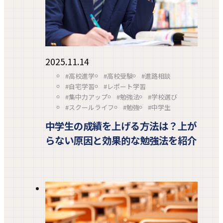
2025.11.14
#高校進学
#高校受験
#進路相談
#自宅学習
#レポート学習
#集中力アップ
#勉強法
#学校選び
#スクールライフ
#勉強
#中学生
中学生の成績を上げる方法は？上が
らない原因と効果的な勉強法を紹介