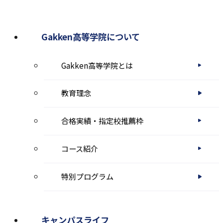
イ
ン
Gakken高等学院について
ド
Gakken高等学院とは
ウ
で
教育理念
開
き
合格実績・指定校推薦枠
ま
コース紹介
す
特別プログラム
キャンパスライフ