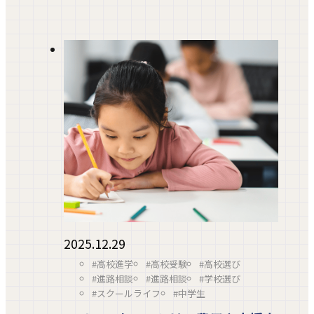
2025.12.29
#高校進学
#高校受験
#高校選び
#進路相談
#進路相談
#学校選び
#スクールライフ
#中学生